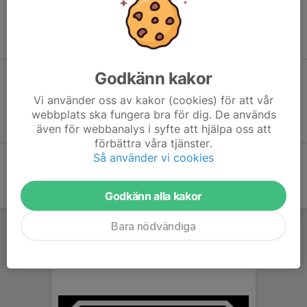
30 mars 2025
Tiden är 13.00 -16.00 med simstart kl. 13:15 sen spinning 14 -15
och avslutande löpning ca 30-45 min.
Godkänn kakor
Tävlingskalender
Vi använder oss av kakor (cookies) för att vår
Se kommande tävlingar och anmälan i länk nedan
webbplats ska fungera bra för dig. De används
Tävlingskalender Svensk Triathlon
även för webbanalys i syfte att hjälpa oss att
förbättra våra tjänster.
Så använder vi cookies
Godkänn alla kakor
Bara nödvändiga