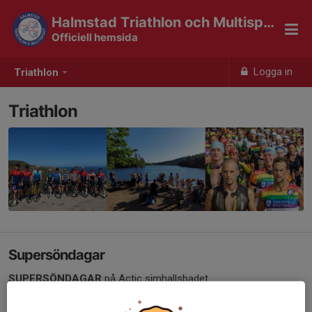
Halmstad Triathlon och Multisport
Officiell hemsida
Logga in
Triathlon
Triathlon
Supersöndagar
SUPERSÖNDAGAR
på Actic simhallsbadet
27 oktober 2024