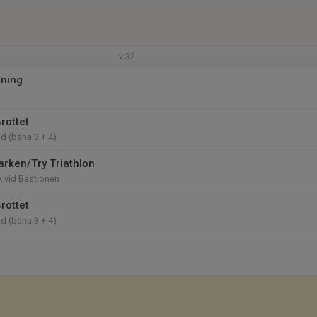
v.32
mning
rottet
d (bana 3 + 4)
Parken/Try Triathlon
k vid Bastionen
rottet
d (bana 3 + 4)