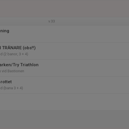
v.33
mning
 TRÄNARE (obs!!)
d (2 banor, 3 + 4)
Parken/Try Triathlon
k vid Bastionen
rottet
d (bana 3 + 4)