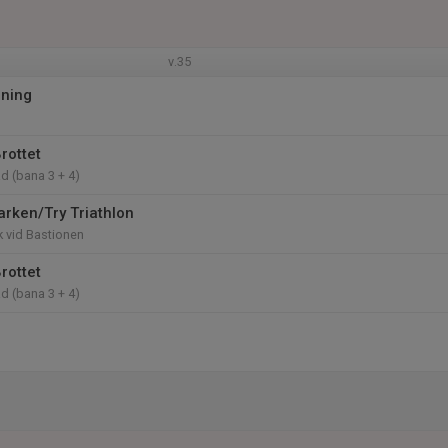
v.35
mning
rottet
d (bana 3 + 4)
Parken/Try Triathlon
k vid Bastionen
rottet
d (bana 3 + 4)