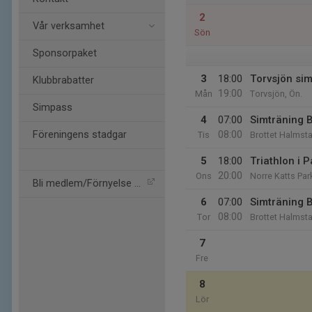
2
Vår verksamhet
Sön
Sponsorpaket
3
18:00
Torvsjön si
Klubbrabatter
19:00
Mån
Torvsjön, Ön.
Simpass
4
07:00
Simträning B
08:00
Föreningens stadgar
Tis
Brottet Halmsta
5
18:00
Triathlon i 
20:00
Ons
Norre Katts Par
Bli medlem/Förnyelse av m
6
07:00
Simträning B
08:00
Tor
Brottet Halmsta
7
Fre
8
Lör