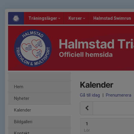
Träningsläger
Kurser
Halmstad Swimrun
Halmstad Tri
Officiell hemsida
Kalender
Hem
Gå till idag
|
Prenumerera
Nyheter
Kalender
Bildgalleri
1
Lör
Kontakt