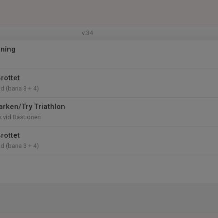
v.34
mning
rottet
d (bana 3 + 4)
Parken/Try Triathlon
k vid Bastionen
rottet
d (bana 3 + 4)