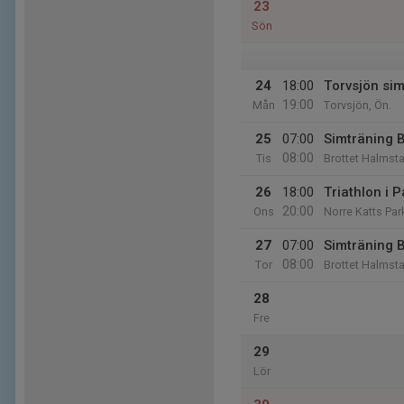
23
Sön
24
18:00
Torvsjön si
19:00
Mån
Torvsjön, Ön.
25
07:00
Simträning B
08:00
Tis
Brottet Halmsta
26
18:00
Triathlon i 
20:00
Ons
Norre Katts Par
27
07:00
Simträning B
08:00
Tor
Brottet Halmsta
28
Fre
29
Lör