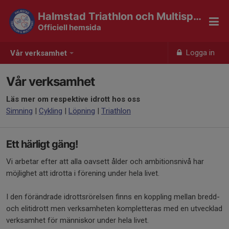
Halmstad Triathlon och Multisport
Officiell hemsida
Logga in
Vår verksamhet
Vår verksamhet
Läs mer om respektive idrott hos oss
Simning
|
Cykling
|
Löpning
|
Triathlon
Ett härligt gäng!
Vi arbetar efter att alla oavsett ålder och ambitionsnivå har
möjlighet att idrotta i förening under hela livet.
I den förändrade idrottsrörelsen finns en koppling mellan bredd-
och elitidrott men verksamheten kompletteras med en utvecklad
verksamhet för människor under hela livet.