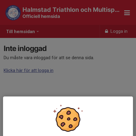
Halmstad Triathlon och Multisport
Officiell hemsida
Logga in
Till hemsidan
Inte inloggad
Du måste vara inloggad för att se denna sida.
Klicka här för att logga in