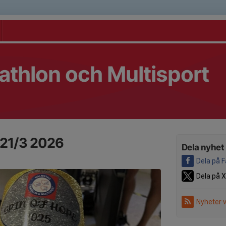
athlon och Multisport
 21/3 2026
Dela nyhet
Dela på 
Dela på X
Nyheter 