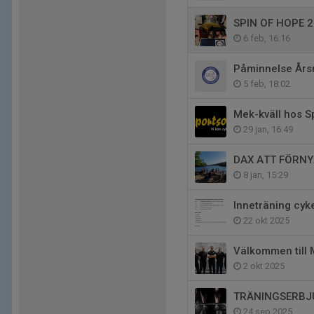
SPIN OF HOPE 2
6 feb, 16:16
Påminnelse Års
5 feb, 18:02
Mek-kväll hos S
29 jan, 16:49
DAX ATT FÖRNY
8 jan, 15:29
Inneträning cyk
22 okt 2025
Välkommen till 
2 okt 2025
TRÄNINGSERBJ
24 sep 2025