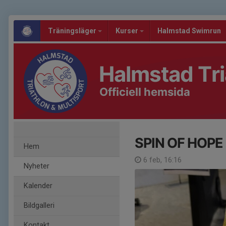
Träningsläger
Kurser
Halmstad Swimrun
Halmstad Tri
Officiell hemsida
SPIN OF HOPE
Hem
6 feb, 16:16
Nyheter
Kalender
Bildgalleri
Kontakt