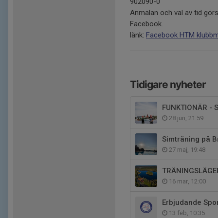
902090-0
Anmälan och val av tid görs
Facebook.
länk:
Facebook HTM klubb
Tidigare nyheter
FUNKTIONÄR - S
28 jun, 21:59
Simträning på B
27 maj, 19:48
TRÄNINGSLÄGER
16 mar, 12:00
Erbjudande Spo
13 feb, 10:35