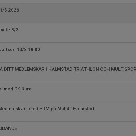
1/3 2026
möte 8/2
portson 10/2 18:00
A DITT MEDLEMSKAP I HALMSTAD TRIATHLON OCH MULTISPO
el med CK Bure
Medlemskväll med HTM på Multifit Halmstad
UDANDE