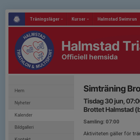
Träningsläger
Kurser
Halmstad Swimrun
Halmstad Tri
Officiell hemsida
Simträning Bro
Hem
Tisdag 30 jun, 07:
Nyheter
Brottet Halmstad (
Kalender
Samling: 07:00
Bildgalleri
Aktiviteten gäller för 
Kontakt