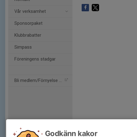
Vår verksamhet
Sponsorpaket
Klubbrabatter
Simpass
Föreningens stadgar
Bli medlem/Förnyelse av m
Godkänn kakor