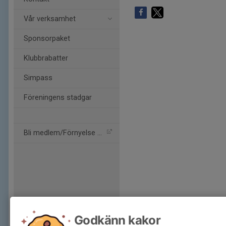
Vår verksamhet
Sponsorpaket
Klubbrabatter
Simpass
Föreningens stadgar
Bli medlem/Förnyelse av m
Godkänn kakor