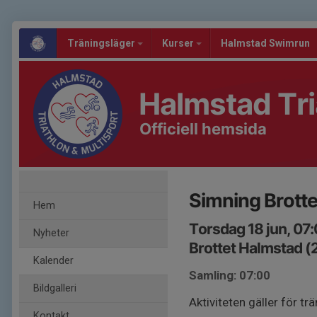
Träningsläger
Kurser
Halmstad Swimrun
Halmstad Tri
Officiell hemsida
Simning Brotte
Hem
Torsdag 18 jun, 07
Nyheter
Brottet Halmstad (2
Kalender
Samling: 07:00
Bildgalleri
Aktiviteten gäller för 
Kontakt