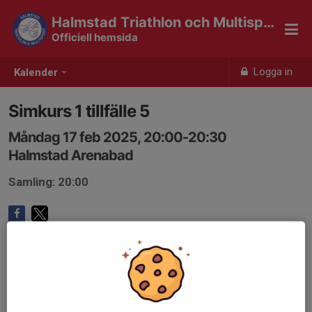
Halmstad Triathlon och Multisport
Officiell hemsida
Logga in
Kalender
Simkurs 1 tillfälle 5
Måndag 17 feb 2025, 20:00-20:30
Halmstad Arenabad
Samling: 20:00