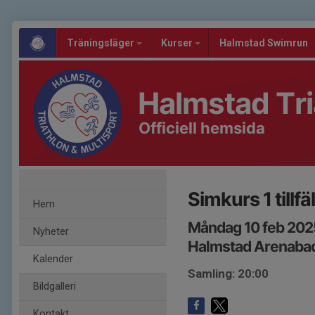
Träningsläger
Kurser
Halmstad Swimrun
Halmstad Tri
Officiell hemsida
Simkurs 1 tillfä
Hem
Måndag 10 feb 202
Nyheter
Halmstad Arenaba
Kalender
Samling: 20:00
Bildgalleri
Kontakt