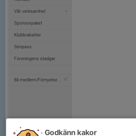
Vår verksamhet
Sponsorpaket
Klubbrabatter
Simpass
Föreningens stadgar
Bli medlem/Förnyelse av m
Godkänn kakor