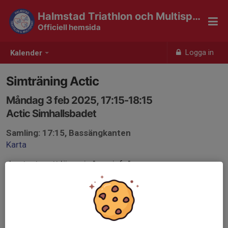
Halmstad Triathlon och Multisport
Officiell hemsida
Logga in
Kalender
Simträning Actic
Måndag 3 feb 2025, 17:15-18:15
Actic Simhallsbadet
Samling: 17:15, Bassängkanten
Karta
Jag testar att lägga in "mer info"