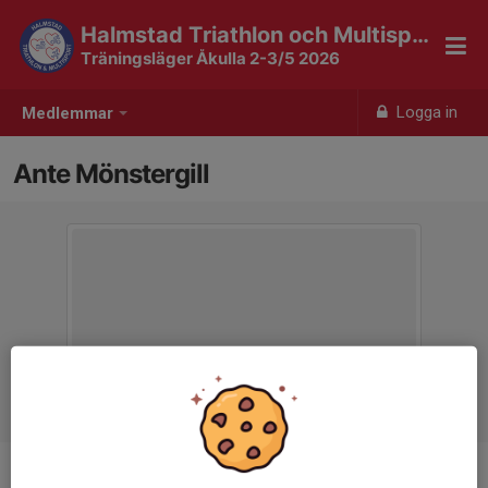
Halmstad Triathlon och Multisport
Träningsläger Åkulla 2-3/5 2026
Logga in
Medlemmar
Ante Mönstergill
Ålder
45 år