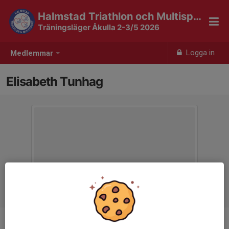
Halmstad Triathlon och Multisport
Träningsläger Åkulla 2-3/5 2026
Logga in
Medlemmar
Elisabeth Tunhag
Ålder
67 år